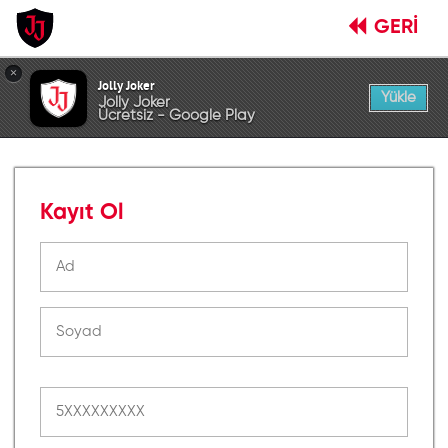
GERİ
×
Jolly Joker
Yükle
Jolly Joker
Ücretsiz - Google Play
Kayıt Ol