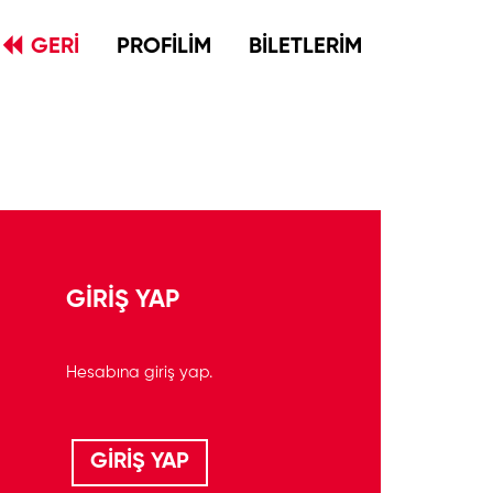
GERİ
PROFİLİM
BİLETLERİM
GİRİŞ YAP
Hesabına giriş yap.
GİRİŞ YAP