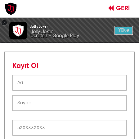
GERİ
×
Jolly Joker
Yükle
Jolly Joker
Ücretsiz - Google Play
Kayıt Ol