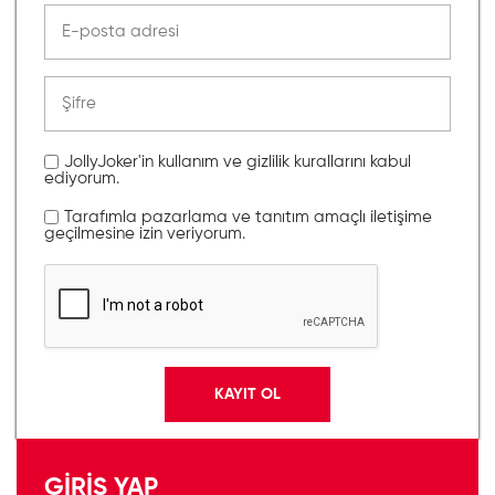
JollyJoker'in kullanım ve gizlilik kurallarını kabul
ediyorum.
Tarafımla pazarlama ve tanıtım amaçlı iletişime
geçilmesine izin veriyorum.
GİRİŞ YAP