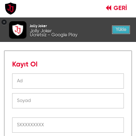
GERİ
×
Jolly Joker
Yükle
Jolly Joker
Ücretsiz - Google Play
Kayıt Ol