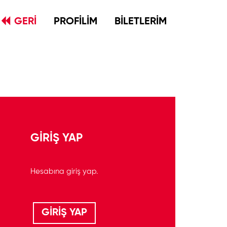
GERİ
PROFİLİM
BİLETLERİM
GİRİŞ YAP
Hesabına giriş yap.
GİRİŞ YAP