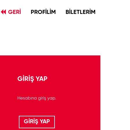
GERİ
PROFİLİM
BİLETLERİM
GİRİŞ YAP
Hesabına giriş yap.
GİRİŞ YAP