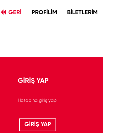
GERİ
PROFİLİM
BİLETLERİM
GİRİŞ YAP
Hesabına giriş yap.
GİRİŞ YAP