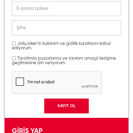
JollyJoker'in kullanım ve gizlilik kurallarını kabul
ediyorum.
Tarafımla pazarlama ve tanıtım amaçlı iletişime
geçilmesine izin veriyorum.
GİRİŞ YAP