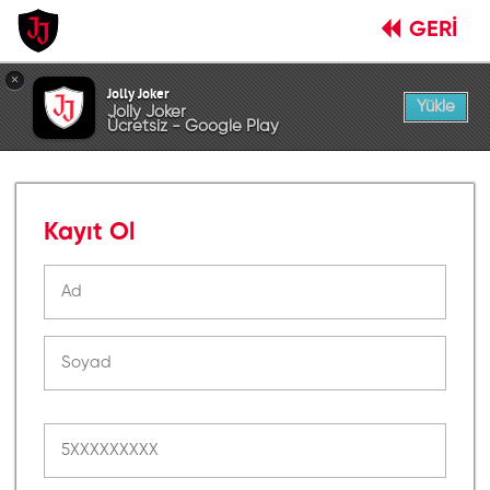
GERİ
×
Jolly Joker
Yükle
Jolly Joker
Ücretsiz - Google Play
Kayıt Ol