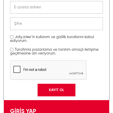
JollyJoker'in kullanım ve gizlilik kurallarını kabul
ediyorum.
Tarafımla pazarlama ve tanıtım amaçlı iletişime
geçilmesine izin veriyorum.
GİRİŞ YAP