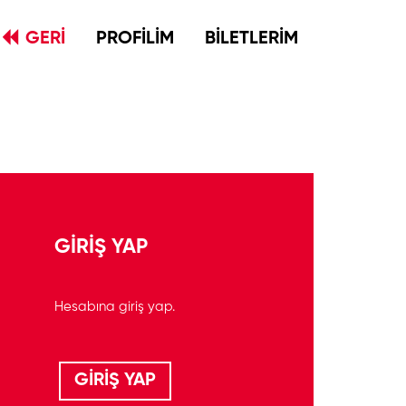
GERİ
PROFİLİM
BİLETLERİM
GİRİŞ YAP
Hesabına giriş yap.
GİRİŞ YAP