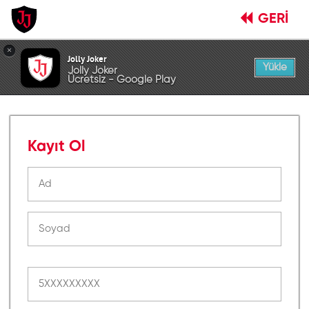
GERİ
×
Jolly Joker
Yükle
Jolly Joker
Ücretsiz - Google Play
Kayıt Ol