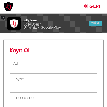
GERİ
×
Jolly Joker
Yükle
Jolly Joker
Ücretsiz - Google Play
Kayıt Ol