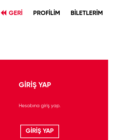
GERİ
PROFİLİM
BİLETLERİM
GİRİŞ YAP
Hesabına giriş yap.
GİRİŞ YAP