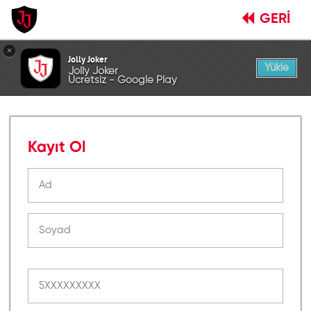
GERİ
×
Jolly Joker
Yükle
Jolly Joker
Ücretsiz - Google Play
Kayıt Ol