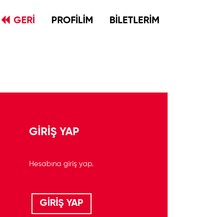
GERİ
PROFİLİM
BİLETLERİM
GİRİŞ YAP
Hesabına giriş yap.
GİRİŞ YAP