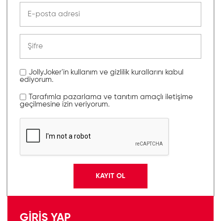
JollyJoker'in kullanım ve gizlilik kurallarını kabul
ediyorum.
Tarafımla pazarlama ve tanıtım amaçlı iletişime
geçilmesine izin veriyorum.
GİRİŞ YAP