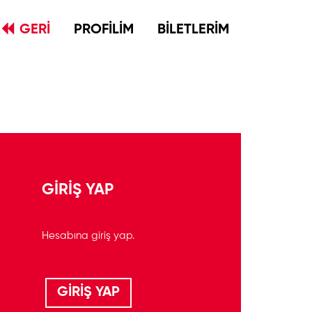
GERİ
PROFİLİM
BİLETLERİM
GİRİŞ YAP
Hesabına giriş yap.
GİRİŞ YAP