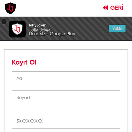
GERİ
×
Jolly Joker
Yükle
Jolly Joker
Ücretsiz - Google Play
Kayıt Ol