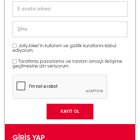
JollyJoker'in kullanım ve gizlilik kurallarını kabul
ediyorum.
Tarafımla pazarlama ve tanıtım amaçlı iletişime
geçilmesine izin veriyorum.
GİRİŞ YAP