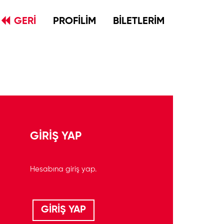
GERİ
PROFİLİM
BİLETLERİM
GİRİŞ YAP
Hesabına giriş yap.
GİRİŞ YAP