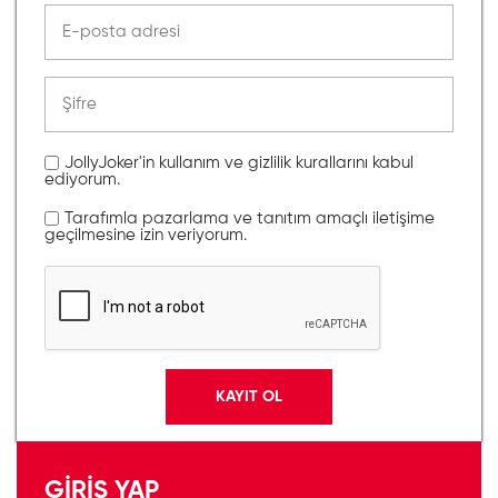
JollyJoker'in kullanım ve gizlilik kurallarını kabul
ediyorum.
Tarafımla pazarlama ve tanıtım amaçlı iletişime
geçilmesine izin veriyorum.
GİRİŞ YAP