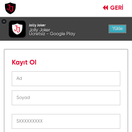
GERİ
×
Jolly Joker
Yükle
Jolly Joker
Ücretsiz - Google Play
Kayıt Ol