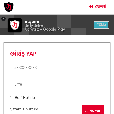
GERİ
×
Jolly Joker
Yükle
Jolly Joker
Ücretsiz - Google Play
GİRİŞ YAP
Beni Hatırla
Şifremi Unuttum