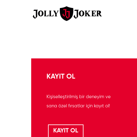
KAYIT OL
Kişiselleştirilmiş bir deneyim ve
sana özel fırsatlar için kayıt ol!
KAYIT OL