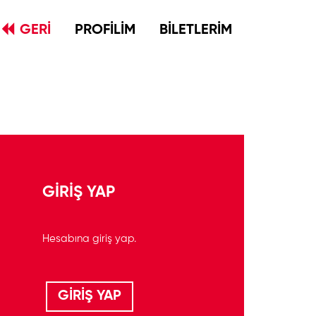
GERİ
PROFİLİM
BİLETLERİM
GİRİŞ YAP
Hesabına giriş yap.
GİRİŞ YAP